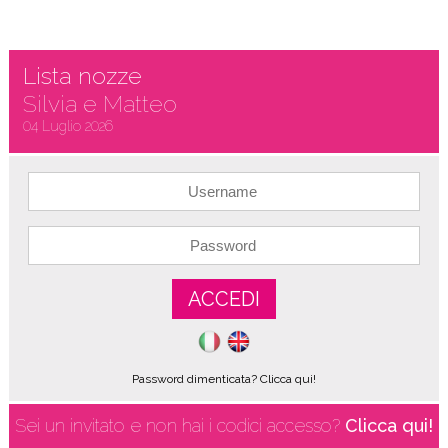
Lista nozze
Silvia e Matteo
04 Luglio 2026
ACCEDI
Password dimenticata? Clicca qui!
Sei un invitato e non hai i codici accesso?
Clicca qui!